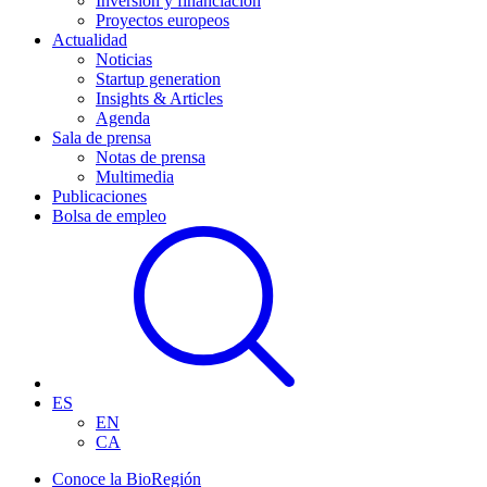
Inversión y financiación
Proyectos europeos
Actualidad
Noticias
Startup generation
Insights & Articles
Agenda
Sala de prensa
Notas de prensa
Multimedia
Publicaciones
Bolsa de empleo
ES
EN
CA
Conoce la BioRegión