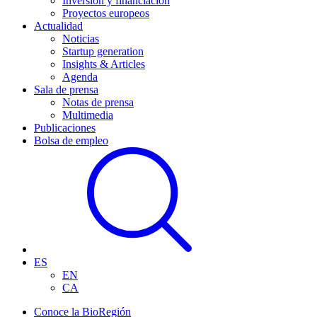
Inversión y financiación
Proyectos europeos
Actualidad
Noticias
Startup generation
Insights & Articles
Agenda
Sala de prensa
Notas de prensa
Multimedia
Publicaciones
Bolsa de empleo
ES
EN
CA
Conoce la BioRegión