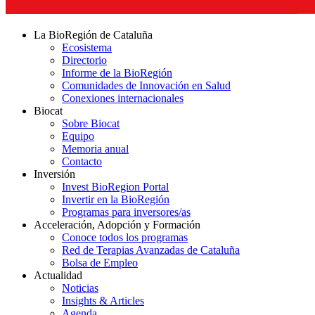
La BioRegión de Cataluña
Ecosistema
Directorio
Informe de la BioRegión
Comunidades de Innovación en Salud
Conexiones internacionales
Biocat
Sobre Biocat
Equipo
Memoria anual
Contacto
Inversión
Invest BioRegion Portal
Invertir en la BioRegión
Programas para inversores/as
Acceleración, Adopción y Formación
Conoce todos los programas
Red de Terapias Avanzadas de Cataluña
Bolsa de Empleo
Actualidad
Noticias
Insights & Articles
Agenda