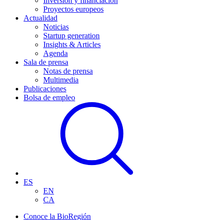
Inversión y financiación
Proyectos europeos
Actualidad
Noticias
Startup generation
Insights & Articles
Agenda
Sala de prensa
Notas de prensa
Multimedia
Publicaciones
Bolsa de empleo
ES
EN
CA
Conoce la BioRegión