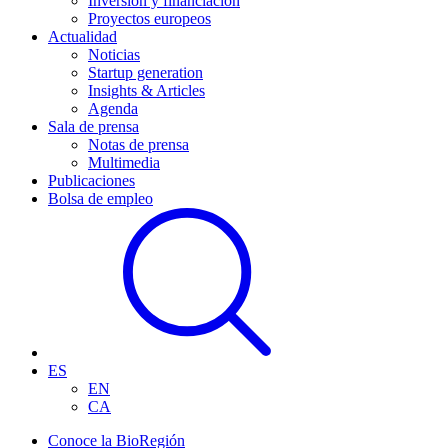
Inversión y financiación
Proyectos europeos
Actualidad
Noticias
Startup generation
Insights & Articles
Agenda
Sala de prensa
Notas de prensa
Multimedia
Publicaciones
Bolsa de empleo
ES
EN
CA
Conoce la BioRegión