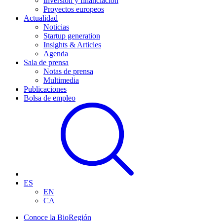
Inversión y financiación
Proyectos europeos
Actualidad
Noticias
Startup generation
Insights & Articles
Agenda
Sala de prensa
Notas de prensa
Multimedia
Publicaciones
Bolsa de empleo
ES
EN
CA
Conoce la BioRegión