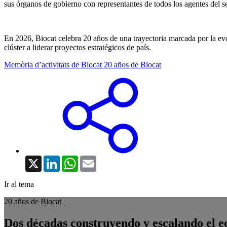
sus órganos de gobierno con representantes de todos los agentes del se
En 2026, Biocat celebra 20 años de una trayectoria marcada por la evolu
clúster a liderar proyectos estratégicos de país.
Memòria d’activitats de Biocat
20 años de Biocat
X
LinkedIn
WhatsApp
Email
Ir al tema
20 años de Biocat
Dos décadas construyendo y escalando el e