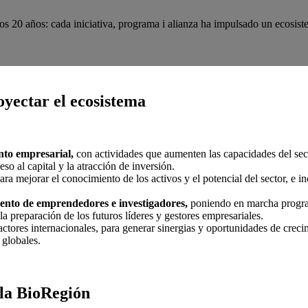
os 20 años: cada iniciativa, programa i alianza ha impulsado un ecosis
yectar el ecosistema
ento empresarial,
con actividades que aumenten las capacidades del secto
eso al capital y la atracción de inversión.
para mejorar el conocimiento de los activos y el potencial del sector, e i
lento de emprendedores e investigadores,
poniendo en marcha program
la preparación de los futuros líderes y gestores empresariales.
s actores internacionales, para generar sinergias y oportunidades de crec
 globales.
 la BioRegión