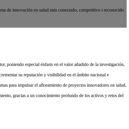
tema de innovación en salud más conectado, competitivo i reconocido
r, poniendo especial énfasis en el valor añadido de la investigación,
ncrementar su reputación y visibilidad en el ámbito nacional e
as para impulsar el afloramiento de proyectos innovadores en salud,
imiento, gracias a un conocimiento profundo de los activos y retos del