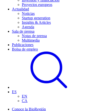
Inversión y financiación
Proyectos europeos
Actualidad
Noticias
Startup generation
Insights & Articles
Agenda
Sala de prensa
Notas de prensa
Multimedia
Publicaciones
Bolsa de empleo
ES
EN
CA
Conoce la BioRegión