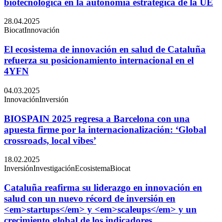
biotecnológica en la autonomía estratégica de la UE
28.04.2025
Biocat
Innovación
El ecosistema de innovación en salud de Cataluña
refuerza su posicionamiento internacional en el
4YFN
04.03.2025
Innovación
Inversión
BIOSPAIN 2025 regresa a Barcelona con una
apuesta firme por la internacionalización: ‘Global
crossroads, local vibes’
18.02.2025
Inversión
Investigación
Ecosistema
Biocat
Cataluña reafirma su liderazgo en innovación en
salud con un nuevo récord de inversión en
<em>startups</em> y <em>scaleups</em> y un
crecimiento global de los indicadores