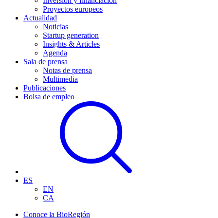
Inversión y financiación
Proyectos europeos
Actualidad
Noticias
Startup generation
Insights & Articles
Agenda
Sala de prensa
Notas de prensa
Multimedia
Publicaciones
Bolsa de empleo
ES
EN
CA
Conoce la BioRegión