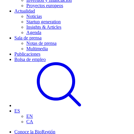
Inversión y financiación
Proyectos europeos
Actualidad
Noticias
Startup generation
Insights & Articles
Agenda
Sala de prensa
Notas de prensa
Multimedia
Publicaciones
Bolsa de empleo
ES
EN
CA
Conoce la BioRegión