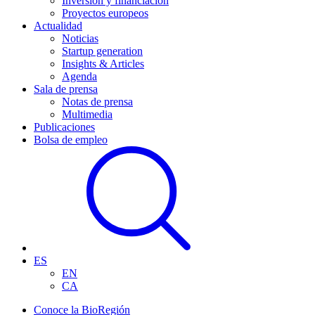
Inversión y financiación
Proyectos europeos
Actualidad
Noticias
Startup generation
Insights & Articles
Agenda
Sala de prensa
Notas de prensa
Multimedia
Publicaciones
Bolsa de empleo
ES
EN
CA
Conoce la BioRegión