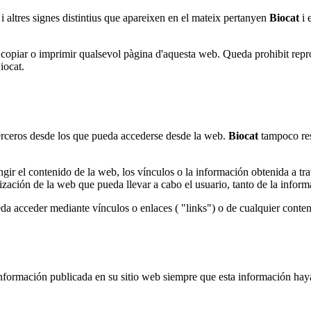
 i altres signes distintius que apareixen en el mateix pertanyen
Biocat
i 
 copiar o imprimir qualsevol pàgina d'aquesta web. Queda prohibit repro
iocat.
terceros desde los que pueda accederse desde la web.
Biocat
tampoco res
ingir el contenido de la web, los vínculos o la información obtenida a tr
zación de la web que pueda llevar a cabo el usuario, tanto de la inform
da acceder mediante vínculos o enlaces ( "links") o de cualquier conten
 información publicada en su sitio web siempre que esta información hay