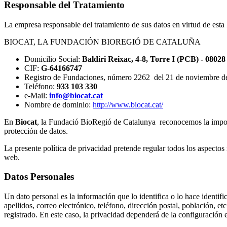
Responsable del Tratamiento
La empresa responsable del tratamiento de sus datos en virtud de esta 
BIOCAT, LA FUNDACIÓN BIOREGIÓ DE CATALUÑA
Domicilio Social:
Baldiri Reixac, 4-8, Torre I (PCB) - 0802
CIF:
G-64166747
Registro de Fundaciones, número 2262 del 21 de noviembre d
Teléfono:
933 103 330
e-Mail:
info@biocat.cat
Nombre de dominio:
http://www.biocat.cat/
En
Biocat
, la Fundació BioRegió de Catalunya reconocemos la import
protección de datos.
La presente política de privacidad pretende regular todos los aspectos r
web.
Datos Personales
Un dato personal es la información que lo identifica o lo hace identifi
apellidos, correo electrónico, teléfono, dirección postal, población, e
registrado. En este caso, la privacidad dependerá de la configuración 