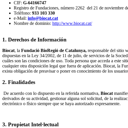
CIF:
G-64166747
Registro de Fundaciones, número 2262 del 21 de noviembre d
Teléfono:
933 103 330
e-Mail:
info@biocat.cat
Nombre de dominio:
http://www.biocat.cat/
1. Derechos de Información
Biocat
, la
Fundació BioRegió de Catalunya,
responsable del sitio 
dispuestas en la Ley 34/2002, de 11 de julio, de servicios de la Soc
cuáles son las condiciones de uso. Toda persona que acceda a este si
cualquier otra disposición legal que fuera de aplicación. Biocat, la F
exista obligación de preavisar o poner en conocimiento de los usuario
2. Finalidades
De acuerdo con lo dispuesto en la referida normativa,
Biocat
manifies
derivados de su actividad, gestionar alguna sol solicitud, de la reali
electrónico o físico siempre que se haya autorizado expresamente.
3. Propietat Intel·lectual