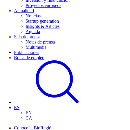
Inversión y financiación
Proyectos europeos
Actualidad
Noticias
Startup generation
Insights & Articles
Agenda
Sala de prensa
Notas de prensa
Multimedia
Publicaciones
Bolsa de empleo
ES
EN
CA
Conoce la BioRegión