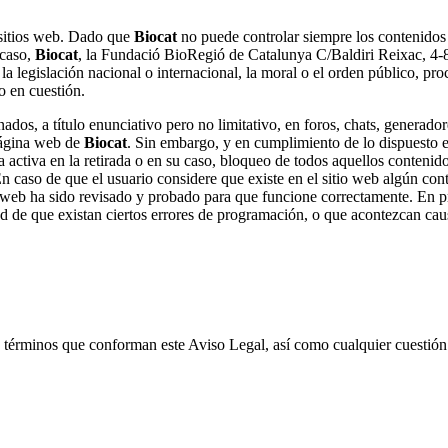
s sitios web. Dado que
Biocat
no puede controlar siempre los contenidos 
 caso,
Biocat
, la Fundació BioRegió de Catalunya C/Baldiri Reixa
la legislación nacional o internacional, la moral o el orden público, pro
o en cuestión.
dos, a título enunciativo pero no limitativo, en foros, chats, generador
página web de
Biocat
. Sin embargo, y en cumplimiento de lo dispuesto e
 activa en la retirada o en su caso, bloqueo de todos aquellos contenido
En caso de que el usuario considere que existe en el sitio web algún cont
io web ha sido revisado y probado para que funcione correctamente. En p
ad de que existan ciertos errores de programación, o que acontezcan caus
os términos que conforman este Aviso Legal, así como cualquier cuestión 