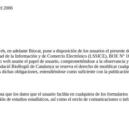
el 2006
web, en adelante Biocat, pone a disposición de los usuarios el presente
iedad de la Información y de Comercio Electrónico (LSSICE), BOE Nº 166
tio web asume el papel de usuario, comprometiéndose a la observancia y
undació BioRegió de Catalunya se reserva el derecho de modificar cualqu
s dichas obligaciones, entendiéndose como suficiente con la publicació
ta que los datos que el usuario facilita en cualquiera de los formularios
zación de estudios estadísticos, así como el envío de comunicaciones o i