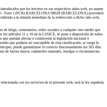
introducidos por los terceros en sus respectivos sitios web, no asume
c, 4-8 - Torre I (PCB) BARCELONA 08028 (BARCELONA) procederá
cediendo a la retirada inmediata de la redirección a dicho sitio web,
es de blogs, comentarios, redes sociales o cualquier otro medio que
n los artículos 11 y 16 de la LSSICE, se pone a disposición de todos
s que puedan afectar o contravenir la legislación nacional o
enido que pudiera ser susceptible de esta clasificación, se ruega lo
rincipio, puede garantizarse el correcto funcionamiento los 365 días
as de fuerza mayor, catástrofes naturales, huelgas o circunstancias
relacionada con los servicios de la presente web, será la ley española.