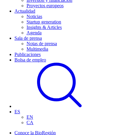
Inversión y financiación
Proyectos europeos
Actualidad
Noticias
Startup generation
Insights & Articles
Agenda
Sala de prensa
Notas de prensa
Multimedia
Publicaciones
Bolsa de empleo
ES
EN
CA
Conoce la BioRegión