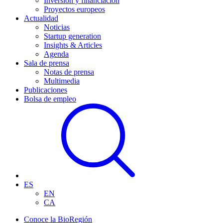
Inversión y financiación
Proyectos europeos
Actualidad
Noticias
Startup generation
Insights & Articles
Agenda
Sala de prensa
Notas de prensa
Multimedia
Publicaciones
Bolsa de empleo
ES
EN
CA
Conoce la BioRegión