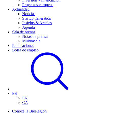
Inversión y financiación
Proyectos europeos
Actualidad
Noticias
Startup generation
Insights & Articles
Agenda
Sala de prensa
Notas de prensa
Multimedia
Publicaciones
Bolsa de empleo
ES
EN
CA
Conoce la BioRegión