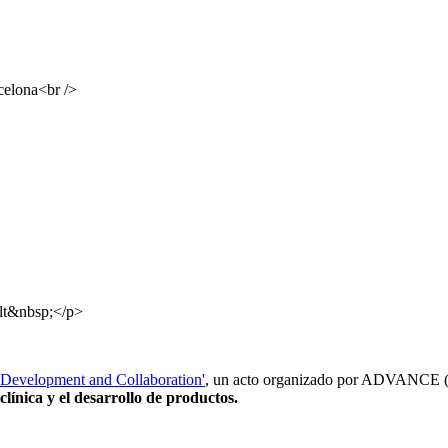
celona<br />
ult&nbsp;</p>
 Development and Collaboration'
, un acto organizado por ADVANCE (CA
 clínica y el desarrollo de productos.