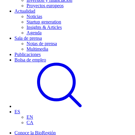
Inversión y financiación
Proyectos europeos
Actualidad
Noticias
Startup generation
Insights & Articles
Agenda
Sala de prensa
Notas de prensa
Multimedia
Publicaciones
Bolsa de empleo
ES
EN
CA
Conoce la BioRegión