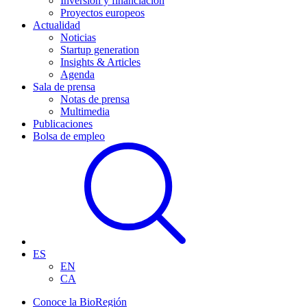
Inversión y financiación
Proyectos europeos
Actualidad
Noticias
Startup generation
Insights & Articles
Agenda
Sala de prensa
Notas de prensa
Multimedia
Publicaciones
Bolsa de empleo
ES
EN
CA
Conoce la BioRegión