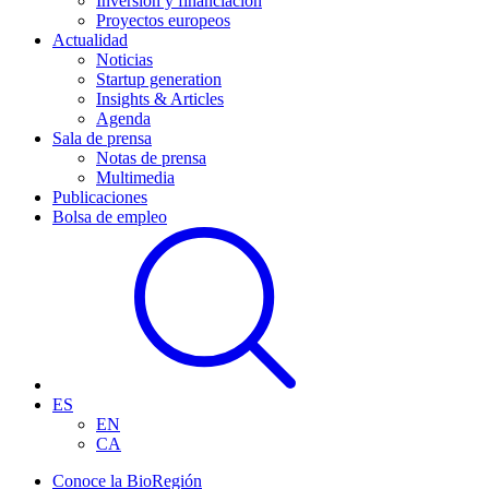
Inversión y financiación
Proyectos europeos
Actualidad
Noticias
Startup generation
Insights & Articles
Agenda
Sala de prensa
Notas de prensa
Multimedia
Publicaciones
Bolsa de empleo
ES
EN
CA
Conoce la BioRegión