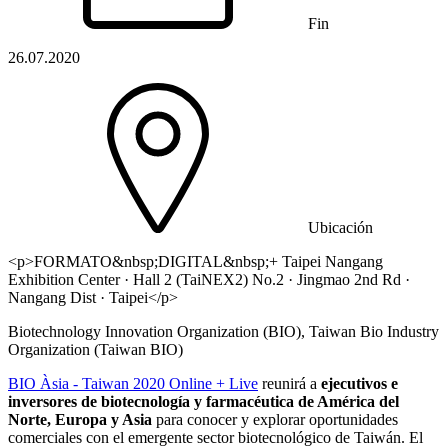
Fin
26.07.2020
Ubicación
<p>FORMATO&nbsp;DIGITAL&nbsp;+ Taipei Nangang
Exhibition Center · Hall 2 (TaiNEX2) No.2 · Jingmao 2nd Rd ·
Nangang Dist · Taipei</p>
Biotechnology Innovation Organization (BIO), Taiwan Bio Industry
Organization (Taiwan BIO)
BIO Àsia - Taiwan 2020 Online + Live
reunirá a
ejecutivos e
inversores de biotecnología y farmacéutica de América del
Norte, Europa y Asia
para conocer y explorar oportunidades
comerciales con el emergente sector biotecnológico de Taiwán. El