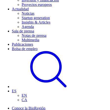
Inversión y financiación
Proyectos europeos
Actualidad
Noticias
Startup generation
Insights & Articles
Agenda
Sala de prensa
Notas de prensa
Multimedia
Publicaciones
Bolsa de empleo
ES
EN
CA
Conoce la BioRegión