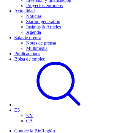
Inversión y financiación
Proyectos europeos
Actualidad
Noticias
Startup generation
Insights & Articles
Agenda
Sala de prensa
Notas de prensa
Multimedia
Publicaciones
Bolsa de empleo
ES
EN
CA
Conoce la BioRegión