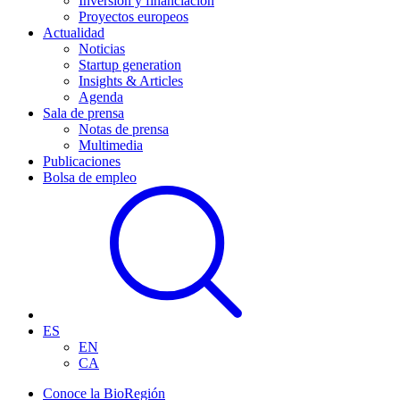
Inversión y financiación
Proyectos europeos
Actualidad
Noticias
Startup generation
Insights & Articles
Agenda
Sala de prensa
Notas de prensa
Multimedia
Publicaciones
Bolsa de empleo
ES
EN
CA
Conoce la BioRegión