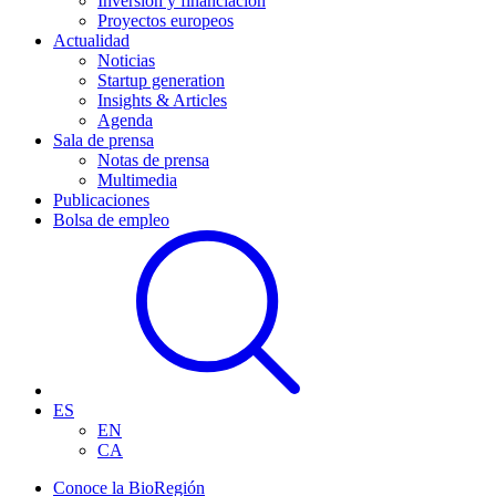
Inversión y financiación
Proyectos europeos
Actualidad
Noticias
Startup generation
Insights & Articles
Agenda
Sala de prensa
Notas de prensa
Multimedia
Publicaciones
Bolsa de empleo
ES
EN
CA
Conoce la BioRegión