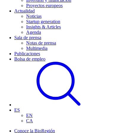
Inversión y financiación
Proyectos europeos
Actualidad
Noticias
Startup generation
Insights & Articles
Agenda
Sala de prensa
Notas de prensa
Multimedia
Publicaciones
Bolsa de empleo
ES
EN
CA
Conoce la BioRegión