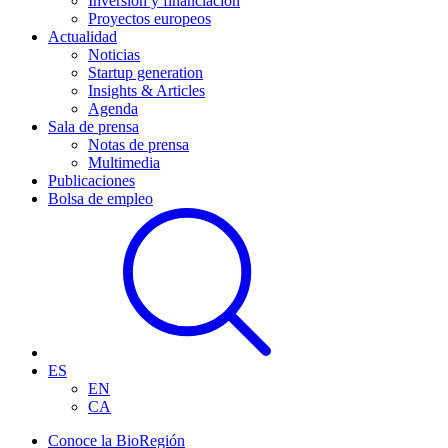
Inversión y financiación
Proyectos europeos
Actualidad
Noticias
Startup generation
Insights & Articles
Agenda
Sala de prensa
Notas de prensa
Multimedia
Publicaciones
Bolsa de empleo
ES
EN
CA
Conoce la BioRegión