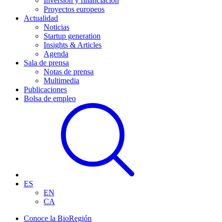
Inversión y financiación
Proyectos europeos
Actualidad
Noticias
Startup generation
Insights & Articles
Agenda
Sala de prensa
Notas de prensa
Multimedia
Publicaciones
Bolsa de empleo
ES
EN
CA
Conoce la BioRegión