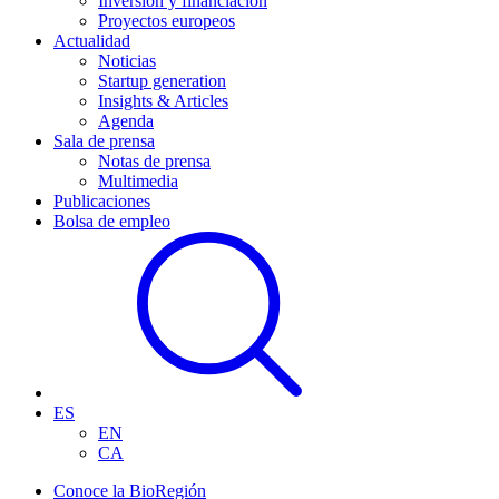
Inversión y financiación
Proyectos europeos
Actualidad
Noticias
Startup generation
Insights & Articles
Agenda
Sala de prensa
Notas de prensa
Multimedia
Publicaciones
Bolsa de empleo
ES
EN
CA
Conoce la BioRegión