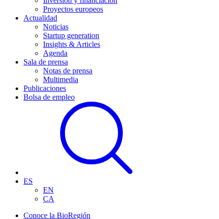
Inversión y financiación
Proyectos europeos
Actualidad
Noticias
Startup generation
Insights & Articles
Agenda
Sala de prensa
Notas de prensa
Multimedia
Publicaciones
Bolsa de empleo
ES
EN
CA
Conoce la BioRegión