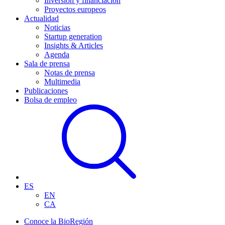
Inversión y financiación
Proyectos europeos
Actualidad
Noticias
Startup generation
Insights & Articles
Agenda
Sala de prensa
Notas de prensa
Multimedia
Publicaciones
Bolsa de empleo
ES
EN
CA
Conoce la BioRegión