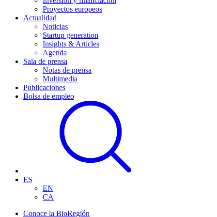
Inversión y financiación
Proyectos europeos
Actualidad
Noticias
Startup generation
Insights & Articles
Agenda
Sala de prensa
Notas de prensa
Multimedia
Publicaciones
Bolsa de empleo
ES
EN
CA
Conoce la BioRegión