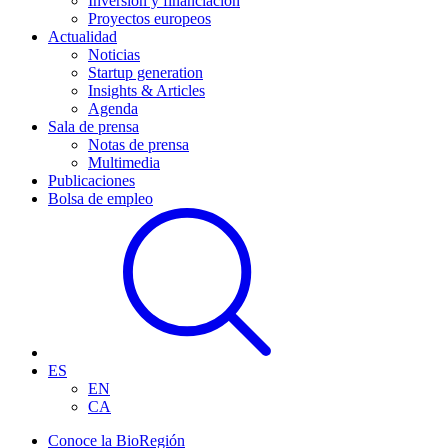
Inversión y financiación
Proyectos europeos
Actualidad
Noticias
Startup generation
Insights & Articles
Agenda
Sala de prensa
Notas de prensa
Multimedia
Publicaciones
Bolsa de empleo
ES
EN
CA
Conoce la BioRegión