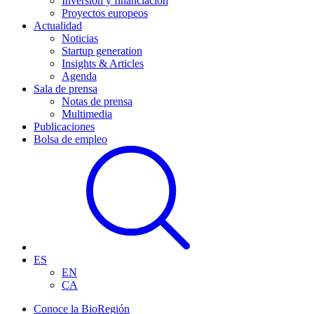
Inversión y financiación
Proyectos europeos
Actualidad
Noticias
Startup generation
Insights & Articles
Agenda
Sala de prensa
Notas de prensa
Multimedia
Publicaciones
Bolsa de empleo
ES
EN
CA
Conoce la BioRegión