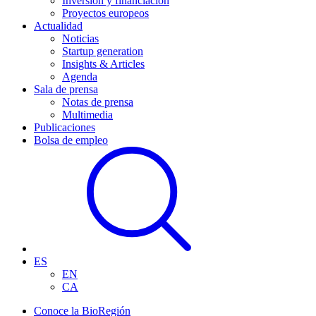
Inversión y financiación
Proyectos europeos
Actualidad
Noticias
Startup generation
Insights & Articles
Agenda
Sala de prensa
Notas de prensa
Multimedia
Publicaciones
Bolsa de empleo
ES
EN
CA
Conoce la BioRegión