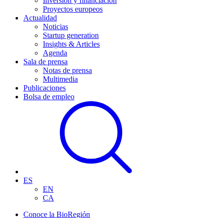
Inversión y financiación
Proyectos europeos
Actualidad
Noticias
Startup generation
Insights & Articles
Agenda
Sala de prensa
Notas de prensa
Multimedia
Publicaciones
Bolsa de empleo
ES
EN
CA
Conoce la BioRegión