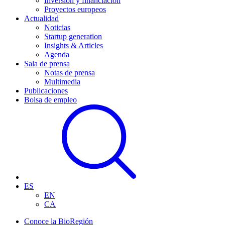
Inversión y financiación
Proyectos europeos
Actualidad
Noticias
Startup generation
Insights & Articles
Agenda
Sala de prensa
Notas de prensa
Multimedia
Publicaciones
Bolsa de empleo
ES
EN
CA
Conoce la BioRegión