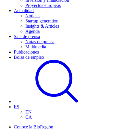
Inversión y financiación
Proyectos europeos
Actualidad
Noticias
Startup generation
Insights & Articles
Agenda
Sala de prensa
Notas de prensa
Multimedia
Publicaciones
Bolsa de empleo
ES
EN
CA
Conoce la BioRegión