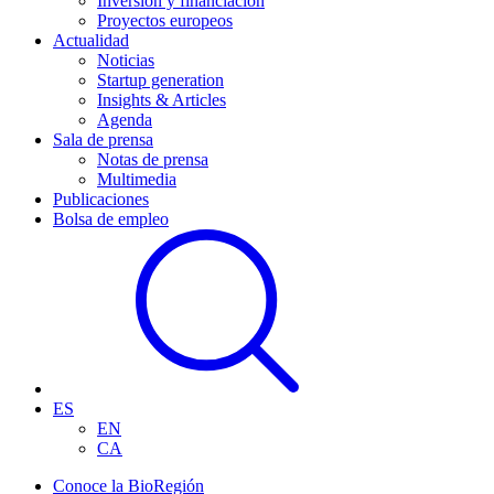
Inversión y financiación
Proyectos europeos
Actualidad
Noticias
Startup generation
Insights & Articles
Agenda
Sala de prensa
Notas de prensa
Multimedia
Publicaciones
Bolsa de empleo
ES
EN
CA
Conoce la BioRegión