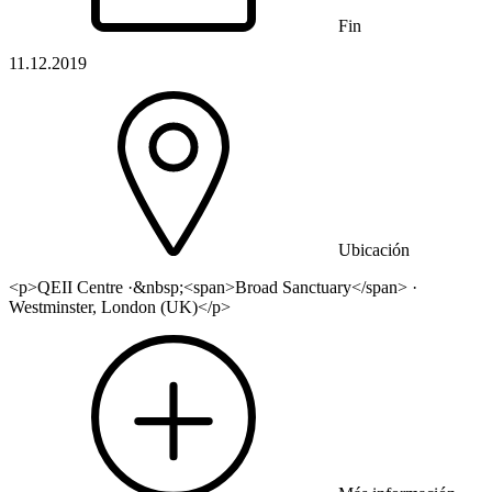
Fin
11.12.2019
Ubicación
<p>QEII Centre ·&nbsp;<span>Broad Sanctuary</span> ·
Westminster, London (UK)</p>