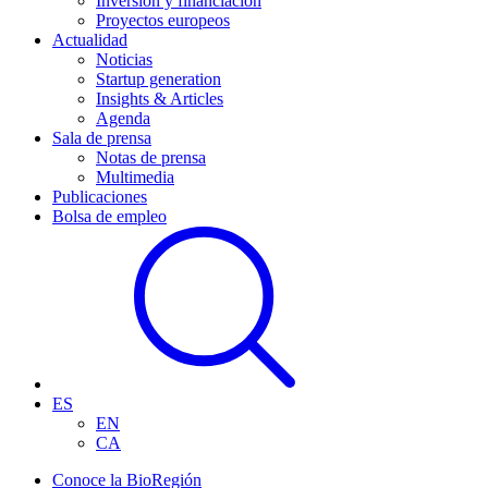
Inversión y financiación
Proyectos europeos
Actualidad
Noticias
Startup generation
Insights & Articles
Agenda
Sala de prensa
Notas de prensa
Multimedia
Publicaciones
Bolsa de empleo
ES
EN
CA
Conoce la BioRegión