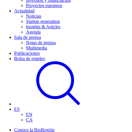
Inversión y financiación
Proyectos europeos
Actualidad
Noticias
Startup generation
Insights & Articles
Agenda
Sala de prensa
Notas de prensa
Multimedia
Publicaciones
Bolsa de empleo
ES
EN
CA
Conoce la BioRegión