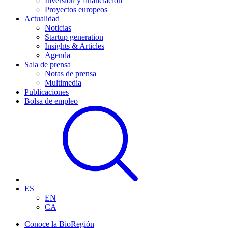
Inversión y financiación
Proyectos europeos
Actualidad
Noticias
Startup generation
Insights & Articles
Agenda
Sala de prensa
Notas de prensa
Multimedia
Publicaciones
Bolsa de empleo
ES
EN
CA
Conoce la BioRegión