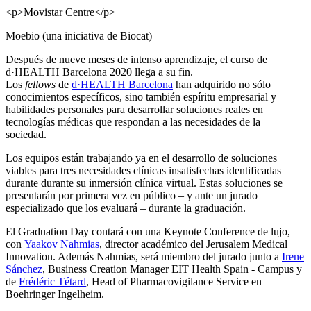
<p>Movistar Centre</p>
Moebio (una iniciativa de Biocat)
Después de nueve meses de intenso aprendizaje, el curso de
d·HEALTH Barcelona 2020 llega a su fin.
Los
fellows
de
d·HEALTH Barcelona
han adquirido no sólo
conocimientos específicos, sino también espíritu empresarial y
habilidades personales para desarrollar soluciones reales en
tecnologías médicas que respondan a las necesidades de la
sociedad.
Los equipos están trabajando ya en el desarrollo de soluciones
viables para tres necesidades clínicas insatisfechas identificadas
durante durante su inmersión clínica virtual. Estas soluciones se
presentarán por primera vez en público – y ante un jurado
especializado que los evaluará – durante la graduación.
El Graduation Day contará con una Keynote Conference de lujo,
con
Yaakov Nahmias
, director académico del Jerusalem Medical
Innovation. Además Nahmias, será miembro del jurado junto a
Irene
Sánchez
, Business Creation Manager EIT Health Spain - Campus y
de
Frédéric Tétard
, Head of Pharmacovigilance Service en
Boehringer Ingelheim.