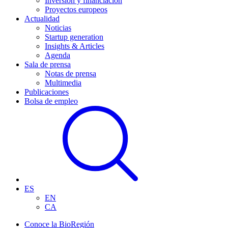
Inversión y financiación
Proyectos europeos
Actualidad
Noticias
Startup generation
Insights & Articles
Agenda
Sala de prensa
Notas de prensa
Multimedia
Publicaciones
Bolsa de empleo
ES
EN
CA
Conoce la BioRegión