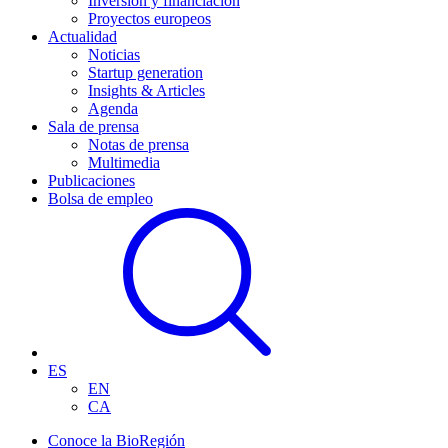
Inversión y financiación
Proyectos europeos
Actualidad
Noticias
Startup generation
Insights & Articles
Agenda
Sala de prensa
Notas de prensa
Multimedia
Publicaciones
Bolsa de empleo
ES
EN
CA
Conoce la BioRegión