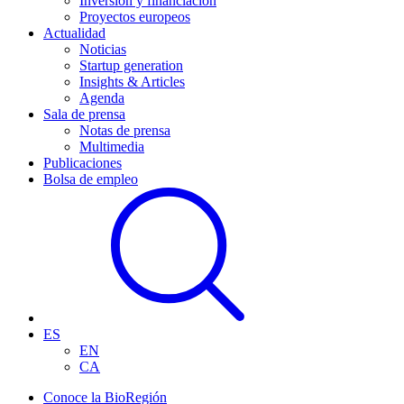
Inversión y financiación
Proyectos europeos
Actualidad
Noticias
Startup generation
Insights & Articles
Agenda
Sala de prensa
Notas de prensa
Multimedia
Publicaciones
Bolsa de empleo
ES
EN
CA
Conoce la BioRegión