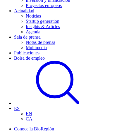
Inversión y financiación
Proyectos europeos
Actualidad
Noticias
Startup generation
Insights & Articles
Agenda
Sala de prensa
Notas de prensa
Multimedia
Publicaciones
Bolsa de empleo
ES
EN
CA
Conoce la BioRegión