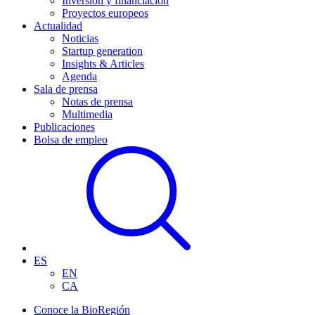
Inversión y financiación
Proyectos europeos
Actualidad
Noticias
Startup generation
Insights & Articles
Agenda
Sala de prensa
Notas de prensa
Multimedia
Publicaciones
Bolsa de empleo
ES
EN
CA
Conoce la BioRegión