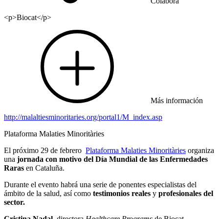
Colabora
<p>Biocat</p>
Más información
http://malaltiesminoritaries.org/portal1/M_index.asp
Plataforma Malaties Minoritàries
El próximo 29 de febrero
Plataforma Malaties Minoritàries
organiza
una
jornada con motivo del Día Mundial de las Enfermedades
Raras
en Cataluña.
Durante el evento habrá una serie de ponentes especialistas del
ámbito de la salud, así como
testimonios reales
y
profesionales del
sector.
Cristina Nadal,
directora
Healthcare Programs
de Biocat,