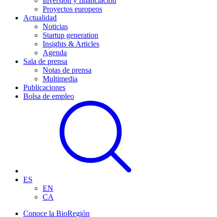
Inversión y financiación
Proyectos europeos
Actualidad
Noticias
Startup generation
Insights & Articles
Agenda
Sala de prensa
Notas de prensa
Multimedia
Publicaciones
Bolsa de empleo
ES
EN
CA
Conoce la BioRegión