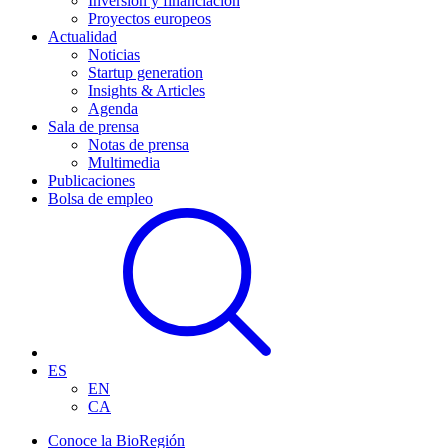
Inversión y financiación
Proyectos europeos
Actualidad
Noticias
Startup generation
Insights & Articles
Agenda
Sala de prensa
Notas de prensa
Multimedia
Publicaciones
Bolsa de empleo
ES
EN
CA
Conoce la BioRegión