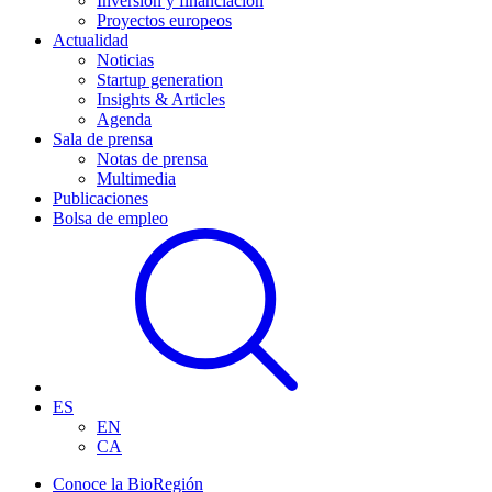
Inversión y financiación
Proyectos europeos
Actualidad
Noticias
Startup generation
Insights & Articles
Agenda
Sala de prensa
Notas de prensa
Multimedia
Publicaciones
Bolsa de empleo
ES
EN
CA
Conoce la BioRegión