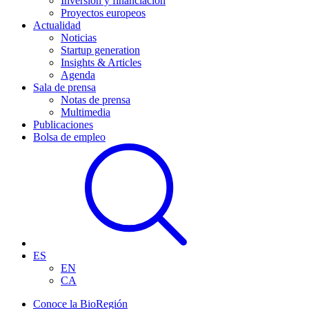
Inversión y financiación
Proyectos europeos
Actualidad
Noticias
Startup generation
Insights & Articles
Agenda
Sala de prensa
Notas de prensa
Multimedia
Publicaciones
Bolsa de empleo
ES
EN
CA
Conoce la BioRegión