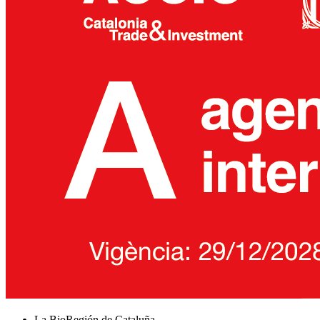
La BioRegión de Cataluña