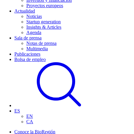
Inversión y financiación
Proyectos europeos
Actualidad
Noticias
Startup generation
Insights & Articles
Agenda
Sala de prensa
Notas de prensa
Multimedia
Publicaciones
Bolsa de empleo
ES
EN
CA
Conoce la BioRegión