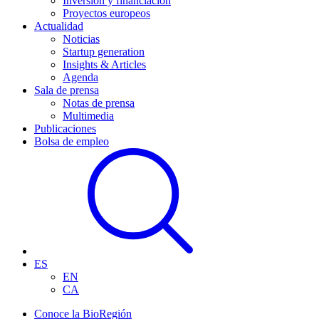
Inversión y financiación
Proyectos europeos
Actualidad
Noticias
Startup generation
Insights & Articles
Agenda
Sala de prensa
Notas de prensa
Multimedia
Publicaciones
Bolsa de empleo
ES
EN
CA
Conoce la BioRegión