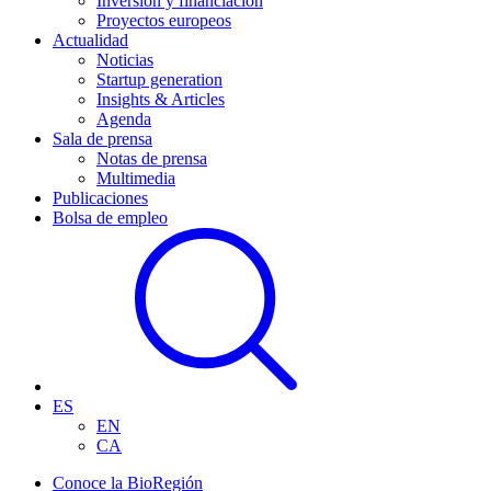
Inversión y financiación
Proyectos europeos
Actualidad
Noticias
Startup generation
Insights & Articles
Agenda
Sala de prensa
Notas de prensa
Multimedia
Publicaciones
Bolsa de empleo
ES
EN
CA
Conoce la BioRegión