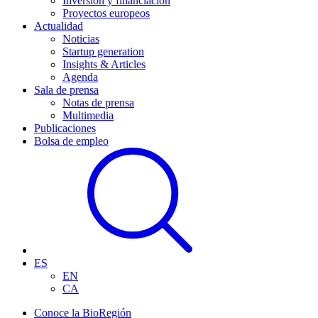
Inversión y financiación
Proyectos europeos
Actualidad
Noticias
Startup generation
Insights & Articles
Agenda
Sala de prensa
Notas de prensa
Multimedia
Publicaciones
Bolsa de empleo
ES
EN
CA
Conoce la BioRegión